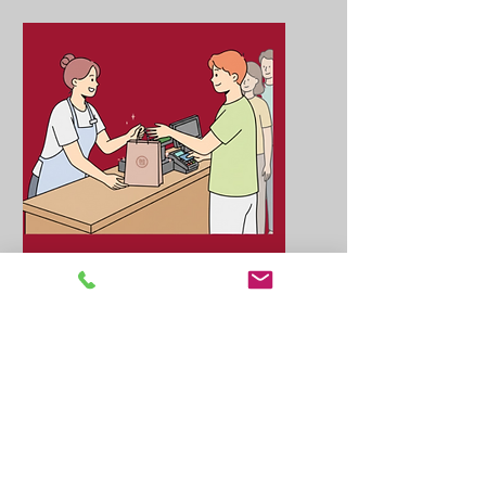
Il s'agit de notre système
d'encaissement.
Technique de
vente
Vous apprendrez la stratégie
de vente à appliquer au sein
de nos points de vente.