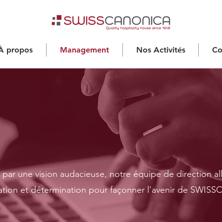
À propos
Management
Nos Activités
Co
L'équipe de direct
par une vision audacieuse, notre équipe de direction all
ation et détermination pour façonner l'avenir de SWI