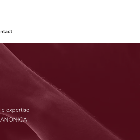
ntact
ion
ie expertise,
SSCANONICA